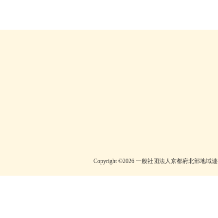
一般社団法人京都府北部地域連携都市圏振興社京丹後地域本部 丹後町支部
【公式HP】では、丹後町の観光情報（温泉・グルメ・観光案内・宿泊施設・おすすめスポット観光地）など、丹後半島の魅力を発信。丹後のお米(コシヒカリ）や有名な間人蟹など、丹後町は観光にオススメスポットです。
Copyright ©2026 一般社団法人京都府北部地域連