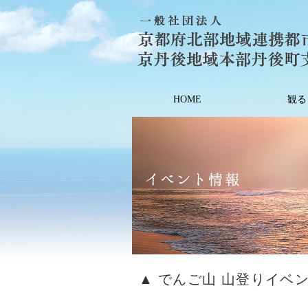
HOME
観る
▲ でんご山 山登りイベ