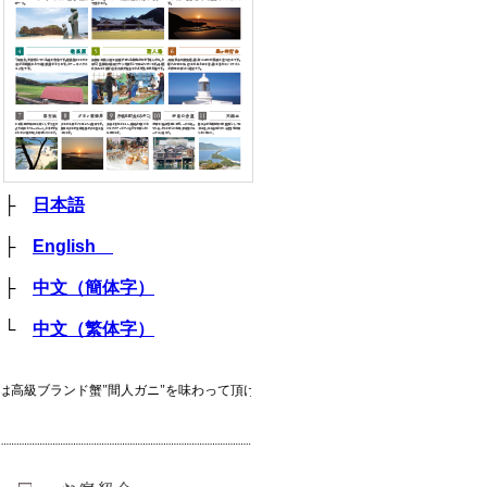
├
日本語
├
English
├
中文（簡体字）
└
中文（繁体字）
ランド蟹"間人ガニ"を味わって頂けます！お好みのお宿をお選びください。