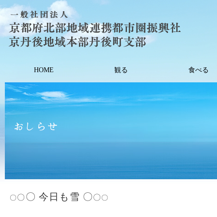
HOME
観る
食べる
〇
今日も雪
〇
〇
〇
〇
〇