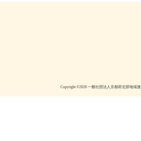
一般社団法人京都府北部地域連携都市圏振興社京丹後地域本部 丹後町支部
【公式HP】では、丹後町の観光情報（温泉・グルメ・観光案内・宿泊施設・おすすめスポット観光地）など、丹後半島の魅力を発信。丹後のお米(コシヒカリ）や有名な間人蟹など、丹後町は観光にオススメスポットです。
Copyright ©2026 一般社団法人京都府北部地域連